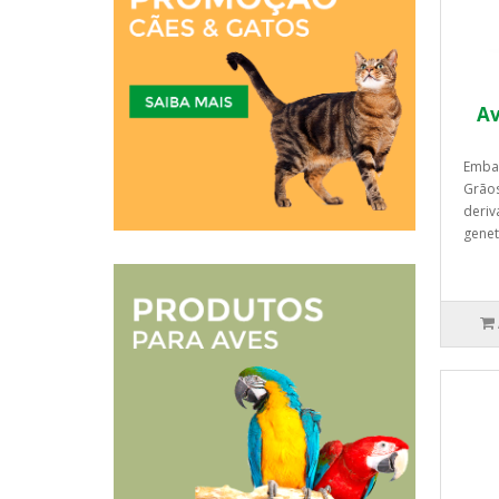
Av
Emba
Grãos
deriv
genet