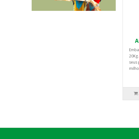
A
Emba
20Kg
seus 
milho