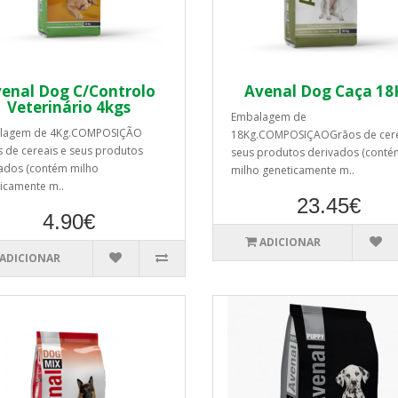
enal Dog C/Controlo
Avenal Dog Caça 18
Veterinário 4kgs
Embalagem de
lagem de 4Kg.COMPOSIÇÃO
18Kg.COMPOSIÇAOGrãos de cere
 de cereais e seus produtos
seus produtos derivados (conté
ados (contém milho
milho geneticamente m..
icamente m..
23.45€
4.90€
ADICIONAR
ADICIONAR