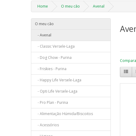
Home
O meu cão
Avenal
O meu cão
Ave
- Avenal
- Classic Versele-Laga
- Dog Chow - Purina
Comparaç
- Friskies - Purina
- Happy Life Versele-Laga
- Opti Life Versele-Laga
- Pro Plan - Purina
- Alimentação Húmida/Biscoitos
- Acessórios